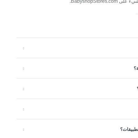
BabyshopSt.
ة؟
تطبيقات؟